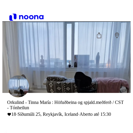
Orkulind - Tinna María : Höfuðbeina og spjald.meðferð / CST
- Tónheilun
18
·
Síðumúli 25, Reykjavík, Iceland
·
Aberto até 15:30