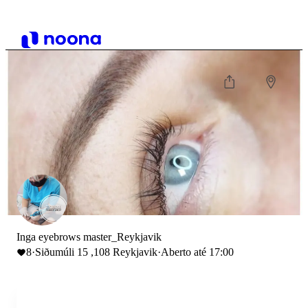
Inga eyebrows master_Reykjavik
8
·
Siðumúli 15 ,108 Reykjavik
·
Aberto até 17:00