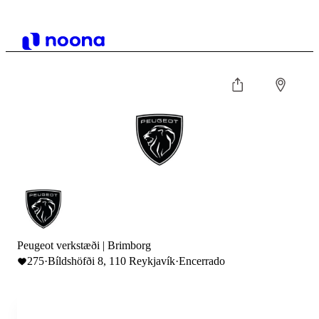
Peugeot verkstæði | Brimborg
275
·
Bíldshöfði 8, 110 Reykjavík
·
Encerrado