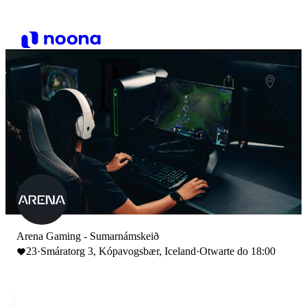
Arena Gaming - Sumarnámskeið
23
·
Smáratorg 3, Kópavogsbær, Iceland
·
Otwarte do 18:00