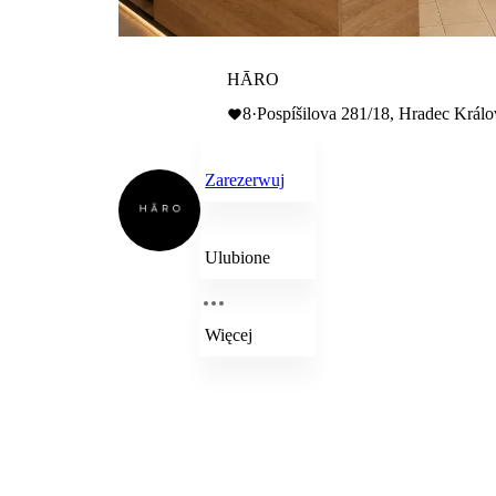
HĀRO
8
·
Pospíšilova 281/18, Hradec Král
Zarezerwuj
Ulubione
Więcej