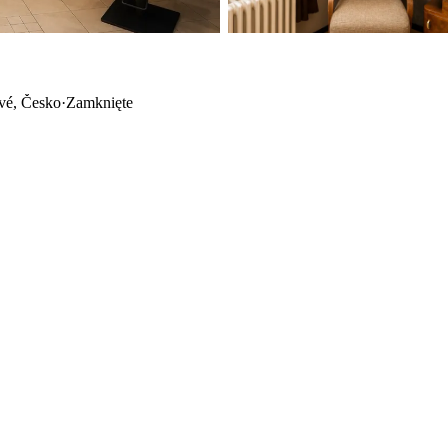
ové, Česko
·
Zamknięte