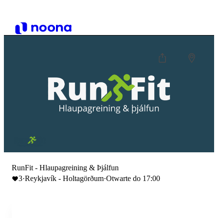
RunFit - Hlaupagreining & Þjálfun
3
·
Reykjavík - Holtagörðum
·
Otwarte do 17:00