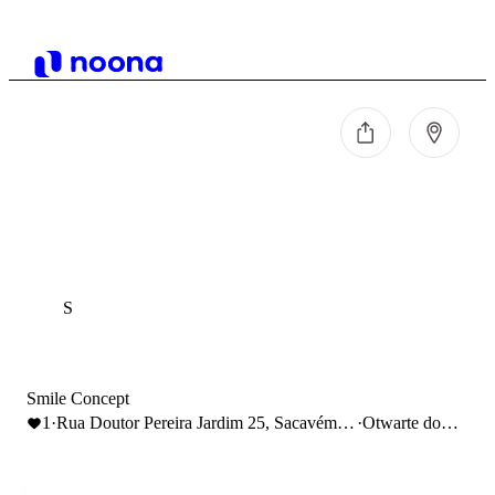
S
Smile Concept
1
·
Rua Doutor Pereira Jardim 25, Sacavém,
·
Otwarte do
Portugal
18:00