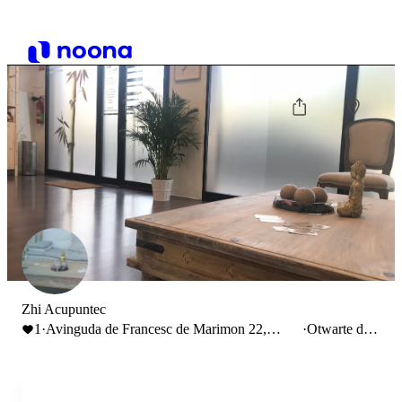
Zhi Acupuntec
1
·
Avinguda de Francesc de Marimon 22,
·
Otwarte do
Esparreguera, España
20:00