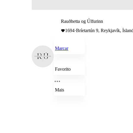
Rauðhetta og Úlfurinn
1694
·
Bríetartún 9, Reykjavík, Íslan
Marcar
Favorito
Mais