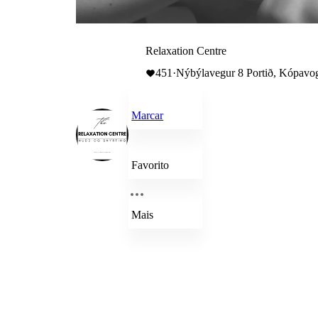
Relaxation Centre
451
·
Nýbýlavegur 8 Portið, Kópavog
Marcar
Favorito
Mais