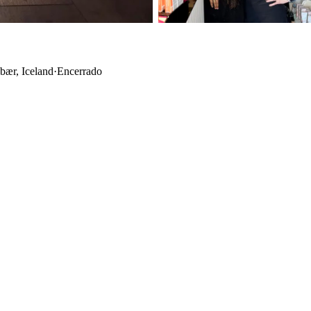
bær, Iceland
·
Encerrado