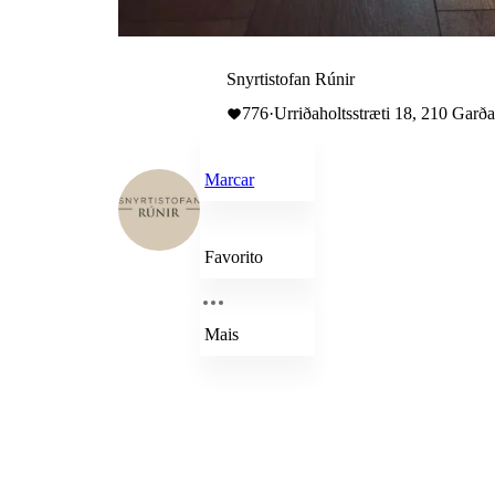
Snyrtistofan Rúnir
776
·
Urriðaholtsstræti 18, 210 Garða
Marcar
Favorito
Mais