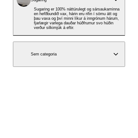
Sugaring er 100% náttúrulegt og sársaukaminna
en hefðbundið vax, hárin eru rifin í sömu átt og
þau vaxa og því minni líkur á inngrónum hárum,
fjarlægir varlega dauðar húðfrumur svo húðin
verður silkimjúk á eftir.
Sem categoria