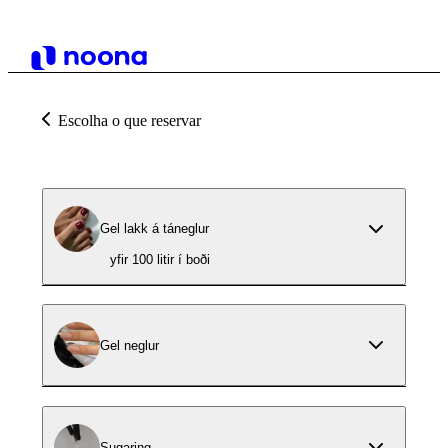
Escolha o que reservar
Gel lakk á táneglur
yfir 100 litir í boði
Gel neglur
Sugaring