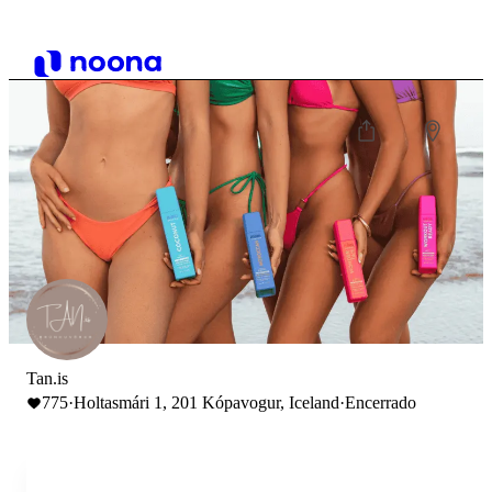
Tan.is
775
·
Holtasmári 1, 201 Kópavogur, Iceland
·
Encerrado