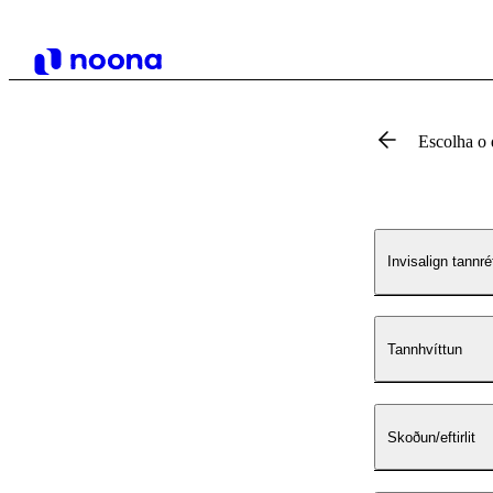
Escolha o 
Invisalign tannré
Tannhvíttun
Skoðun/eftirlit