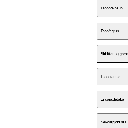
Tannhreinsun
Tannfegrun
Bithlífar og góm
Tannplantar
Endajaxlataka
Neyðarþjónusta