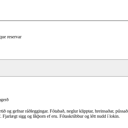
que reservar
ðgerð
tið og gefnar ráðleggingar. Fótabað, neglur klipptar, hreinsaðar, pússað
. Fjarlægt sigg og líkþorn ef eru. Fótaskrúbbur og létt nudd í lokin.