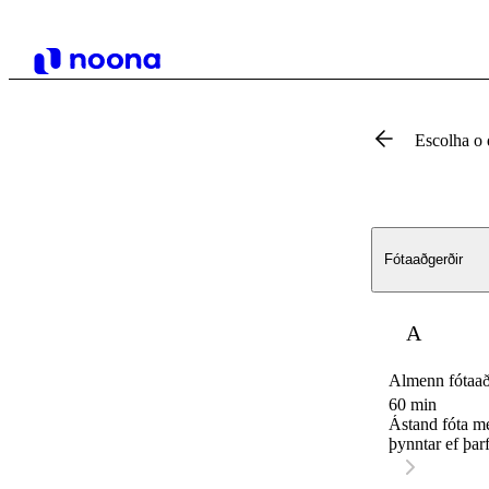
Escolha o 
Fótaaðgerðir
A
Almenn fótaa
60 min
Ástand fóta me
þynntar ef þarf