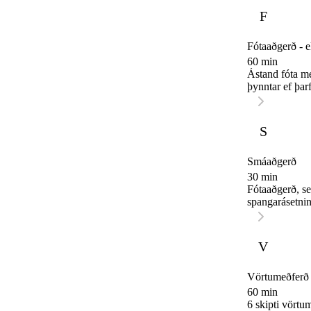
F
Fótaaðgerð - e
60 min
Ástand fóta me
þynntar ef þarf
S
Smáaðgerð
30 min
Fótaaðgerð, s
spangarásetnin
V
Vörtumeðferð 
60 min