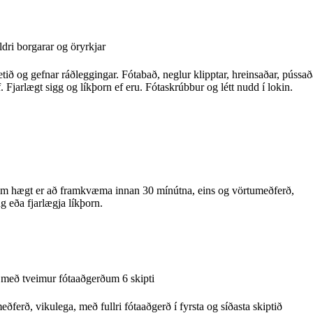
ldri borgarar og öryrkjar
tið og gefnar ráðleggingar. Fótabað, neglur klipptar, hreinsaðar, pússað
. Fjarlægt sigg og líkþorn ef eru. Fótaskrúbbur og létt nudd í lokin.
em hægt er að framkvæma innan 30 mínútna, eins og vörtumeðferð,
g eða fjarlægja líkþorn.
með tveimur fótaaðgerðum 6 skipti
6 skipti vörtumeðferð, vikulega, með fullri fótaaðgerð í fyrsta og síðasta skiptið