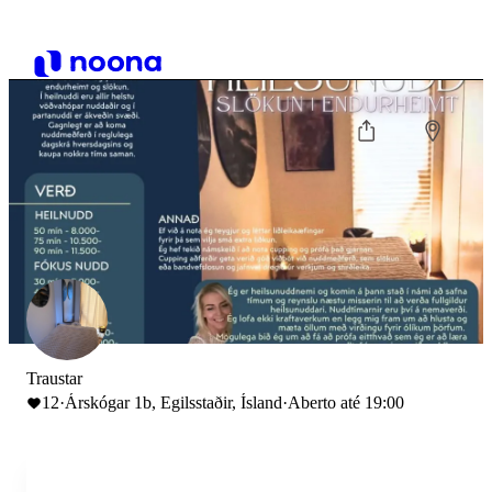
Traustar
12
·
Árskógar 1b, Egilsstaðir, Ísland
·
Aberto até 19:00