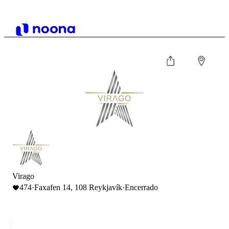
Virago
474
·
Faxafen 14, 108 Reykjavík
·
Encerrado